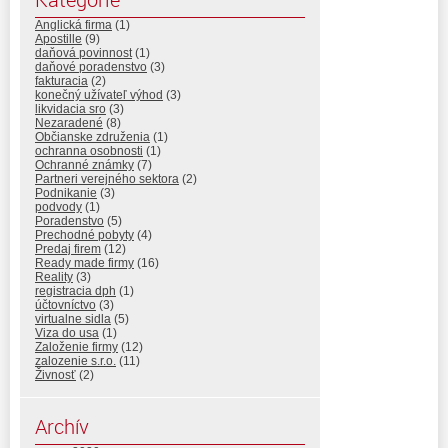
Anglická firma
(1)
Apostille
(9)
daňová povinnost
(1)
daňové poradenstvo
(3)
fakturacia
(2)
konečný užívateľ výhod
(3)
likvidacia sro
(3)
Nezaradené
(8)
Občianske združenia
(1)
ochranna osobnosti
(1)
Ochranné známky
(7)
Partneri verejného sektora
(2)
Podnikanie
(3)
podvody
(1)
Poradenstvo
(5)
Prechodné pobyty
(4)
Predaj firem
(12)
Ready made firmy
(16)
Reality
(3)
registracia dph
(1)
účtovníctvo
(3)
virtualne sidla
(5)
Viza do usa
(1)
Založenie firmy
(12)
zalozenie s.r.o.
(11)
Živnosť
(2)
Archív