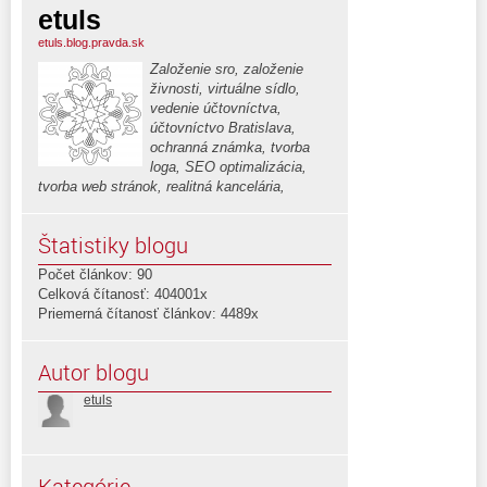
etuls
etuls.blog.pravda.sk
Založenie sro, založenie
živnosti, virtuálne sídlo,
vedenie účtovníctva,
účtovníctvo Bratislava,
ochranná známka, tvorba
loga, SEO optimalizácia,
tvorba web stránok, realitná kancelária,
Štatistiky blogu
Počet článkov: 90
Celková čítanosť: 404001x
Priemerná čítanosť článkov: 4489x
Autor blogu
etuls
Kategórie