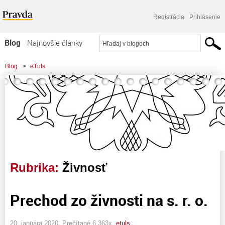
Registrácia
Prihlásenie
Blog
Najnovšie články
Najčítanejšie články
Blog
>
eTuls
Najkomentovanejšie články
Zoznam blogov
Komerčné blogy
Rubrika:
Živnosť
Prechod zo živnosti na s. r. o.
20. januára 2020, Prečítané 6 363x,
etuls