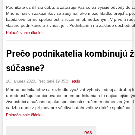
Podnikáte už dlhšiu dobu, a zaťažujú Vás čoraz vyššie odvody do zd
Mnoho našich zákazníkov sa zaujíma, ako môžu hladko prejsť z podn
kapitálovú formu spoločnosti s ručením obmedzeným. V prvom rade
vlastne podnikanie a živnosť je. . Podnikaním na základe obchodné
Pokračovanie článku
Prečo podnikatelia kombinujú živ
súčasne?
10. januára 2020, Prečítané 19 353x,
etuls
Mnoho podnikateľov sa rozhodlo využívať výhody jednej aj druhej f
uprednostňujú kombinovanie foriem podnikania a to najčastejšie t
živnostníci a súčasne aj ako spoločnosti s ručením obmedzeným..
sadzba dane z príjmov pre všetkých daňovníkov (takže spoločnosti aj
Pokračovanie článku
RSS