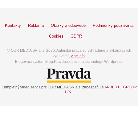
Kontakty
Reklama
Otázky a odpovede
Podmienky používania
Cookies
GDPR
© OUR MEDIA SR a. s. 2026. Autorské práva sú vyhradené a vykonáva ich
vydavateľ,
viac info
.
Blogovací systém Blog.Pravda.sk beží na technológií Wordpress.
Kompletný video servis pre OUR MEDIA SR a.s. zabezpečuje
ARBERTO GROUP
s.r.o.
.