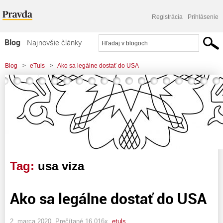
Registrácia
Prihlásenie
Blog
Najnovšie články
Najčítanejšie články
Blog
>
eTuls
>
Ako sa legálne dostať do USA
Najkomentovanejšie články
Zoznam blogov
Komerčné blogy
Tag:
usa viza
Ako sa legálne dostať do USA
2. marca 2020, Prečítané 16 016x,
etuls