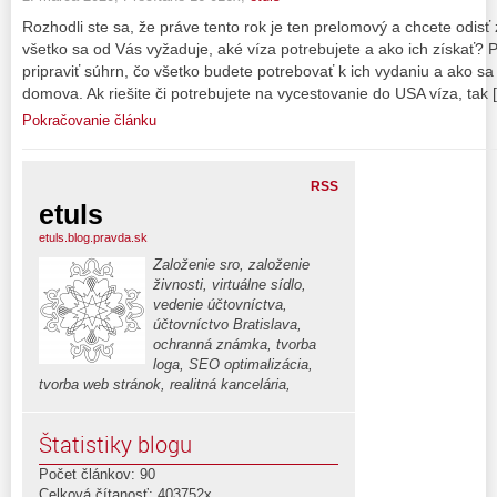
Rozhodli ste sa, že práve tento rok je ten prelomový a chcete odisť
všetko sa od Vás vyžaduje, aké víza potrebujete a ako ich získať? 
pripraviť súhrn, čo všetko budete potrebovať k ich vydaniu a ako sa
domova. Ak riešite či potrebujete na vycestovanie do USA víza, tak 
Pokračovanie článku
RSS
etuls
etuls.blog.pravda.sk
Založenie sro, založenie
živnosti, virtuálne sídlo,
vedenie účtovníctva,
účtovníctvo Bratislava,
ochranná známka, tvorba
loga, SEO optimalizácia,
tvorba web stránok, realitná kancelária,
Štatistiky blogu
Počet článkov: 90
Celková čítanosť: 403752x