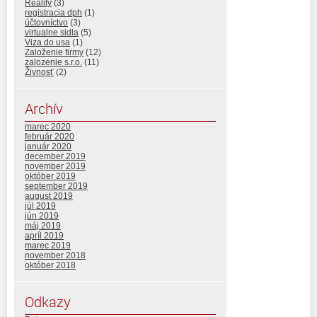
Reality
(3)
registracia dph
(1)
účtovníctvo
(3)
virtualne sidla
(5)
Viza do usa
(1)
Založenie firmy
(12)
zalozenie s.r.o.
(11)
Živnosť
(2)
Archív
marec 2020
február 2020
január 2020
december 2019
november 2019
október 2019
september 2019
august 2019
júl 2019
jún 2019
máj 2019
apríl 2019
marec 2019
november 2018
október 2018
Odkazy