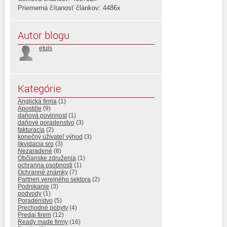
Priemerná čítanosť článkov: 4486x
Autor blogu
etuls
Kategórie
Anglická firma
(1)
Apostille
(9)
daňová povinnost
(1)
daňové poradenstvo
(3)
fakturacia
(2)
konečný užívateľ výhod
(3)
likvidacia sro
(3)
Nezaradené
(8)
Občianske združenia
(1)
ochranna osobnosti
(1)
Ochranné známky
(7)
Partneri verejného sektora
(2)
Podnikanie
(3)
podvody
(1)
Poradenstvo
(5)
Prechodné pobyty
(4)
Predaj firem
(12)
Ready made firmy
(16)