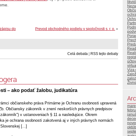
likvi
žeme.
Neza
Obči
ochr
Ochr
Partn
Podn
 zápisu do
Prevod obchodného podielu v spoločnosti s. r. o.
»
podv
Pora
Prec
Preda
Read
Reali
Celá debata
|
RSS tejto debaty
regis
účtov
virtu
Viza
Založ
logera
zaloz
Živn
ti – ako podať žalobu, judikatúra
Arc
rámci občianskeho práva Primárne je Ochranu osobnosti upravená
mare
Zb. Občiansky zákonník v znení neskorších právnych predpisov
febr
y zákonník“) v ustanoveniach § 11 a nasledujúce. Okrem
janu
dece
a je ochrana osobnosti zakotvená aj v iných právnych normách
nove
Slovenskej [...]
októ
sept
augu