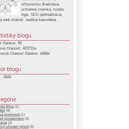
účtovníctvo Bratislava,
ochranná známka, tvorba
loga, SEO optimalizácia,
a web stránok, realitná kancelária,
tistiky blogu
t článkov: 90
ová čítanosť: 403715x
merná čítanosť článkov: 4486x
or blogu
etuls
egórie
cká firma
(1)
ille
(9)
vá povinnost
(1)
vé poradenstvo
(3)
racia
(2)
čný užívateľ výhod
(3)