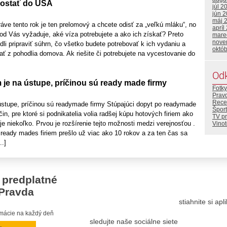
dostať do USA
júl 2
jún 
máj 
ráve tento rok je ten prelomový a chcete odisť za „veľkú mláku“, no
apríl
od Vás vyžaduje, aké víza potrebujete a ako ich získať? Preto
mare
nove
li pripraviť súhrn, čo všetko budete potrebovať k ich vydaniu a
októ
ať z pohodlia domova. Ak riešite či potrebujete na vycestovanie do
Od
m je na ústupe, príčinou sú ready made firmy
Fotky
Prav
Rece
 ústupe, príčinou sú readymade firmy Stúpajúci dopyt po readymade
Šport
čin, pre ktoré si podnikatelia volia radšej kúpu hotových firiem ako
TV p
je niekoľko. Prvou je rozšírenie tejto možnosti medzi verejnosťou .
Vino
ready mades firiem prešlo už viac ako 10 rokov a za ten čas sa
..]
 predplatné
Pravda
stiahnite si ap
ormácie na každý deň
sledujte naše sociálne siete