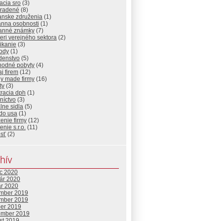
dacia sro
(3)
radené
(8)
anske združenia
(1)
anna osobnosti
(1)
anné známky
(7)
eri verejného sektora
(2)
ikanie
(3)
ody
(1)
denstvo
(5)
hodné pobyty
(4)
j firem
(12)
y made firmy
(16)
ty
(3)
tracia dph
(1)
níctvo
(3)
alne sidla
(5)
 do usa
(1)
enie firmy
(12)
enie s.r.o.
(11)
osť
(2)
hív
c 2020
uár 2020
ár 2020
mber 2019
mber 2019
ber 2019
ember 2019
st 2019