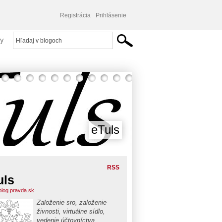
Registrácia
Prihlásenie
y
eTuls
RSS
uls
.blog.pravda.sk
Založenie sro, založenie
živnosti, virtuálne sídlo,
vedenie účtovníctva,