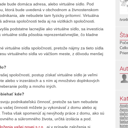
ade bude domáca adresa, alebo virtuálne sídlo. Pod
u, ktorá bude uvedená v obchodnom a živnostenskom
podnikania, ale nebudete tam fyzicky prítomní. Virtuálna
tvorb
 adresa spoločnosti teda aj na vizitkách spoločnosti.
šla podstatne lacnejšie ako virtuálne sídlo, sa investícia
Šta
 virtuálne sídla pôsobia reprezentatívnejšie, čo kladne
Poče
 virtuálne sídla spoločnosti, pretože nájmy za tieto sídla
Celk
Prie
 adresu virtuálneho sídla vo väčšom meste, z dôvodu menšej
Aut
dlo?
šej spoločnosti, postup získať virtuálne sídlo je veľmi
ete alebo v inzerátoch a s ním aj množstvo doplnkových
preberanie pošty a mnoho iných.
ebiehať kde?
Kat
 svoju podnikateľskú činnosť, pretože sa tam nebudete
Angli
tu vašej činnosti môžete ju vykonávať z domu alebo aj
Apost
ie. Treba však spomenúť aj nevýhody práce z domu, ako sú
daňo
daňo
covného a súkromného života, určitá izolácia a pod.
faktu
kone
loženia vašej novej s.r.o.
, aj v prípade založenia si