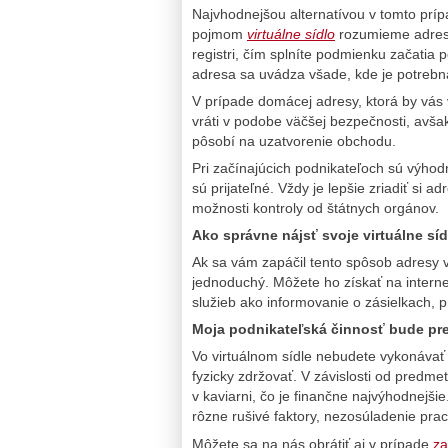
Najvhodnejšou alternatívou v tomto príp
pojmom
virtuálne sídlo
rozumieme adres
registri, čím splníte podmienku začatia 
adresa sa uvádza všade, kde je potrebná
V prípade domácej adresy, ktorá by vás vy
vráti v podobe väčšej bezpečnosti, avšak
pôsobí na uzatvorenie obchodu.
Pri začínajúcich podnikateľoch sú výhodné
sú prijateľné. Vždy je lepšie zriadiť si
možnosti kontroly od štátnych orgánov.
Ako správne nájsť svoje virtuálne sí
Ak sa vám zapáčil tento spôsob adresy va
jednoduchý. Môžete ho získať na intern
služieb ako informovanie o zásielkach, 
Moja podnikateľská činnosť bude pr
Vo virtuálnom sídle nebudete vykonávať
fyzicky zdržovať. V závislosti od predme
v kaviarni, čo je finančne najvýhodnejš
rôzne rušivé faktory, nezosúladenie pra
Môžete sa na nás obrátiť aj v prípade
za