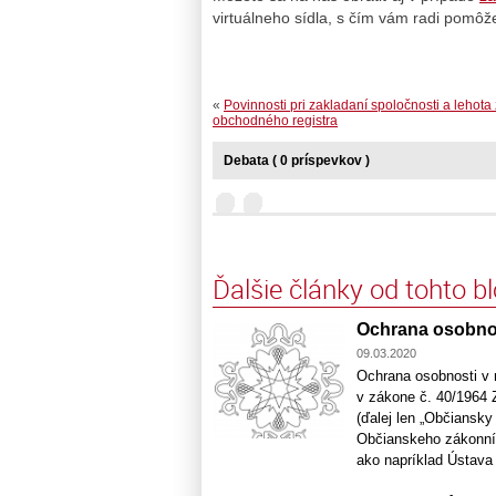
virtuálneho sídla, s čím vám radi pomô
«
Povinnosti pri zakladaní spoločnosti a lehota
obchodného registra
Debata ( 0 príspevkov )
Ďalšie články od tohto b
Ochrana osobnos
09.03.2020
Ochrana osobnosti v 
v zákone č. 40/1964 
(ďalej len „Občiansk
Občianskeho zákonník
ako napríklad Ústava 