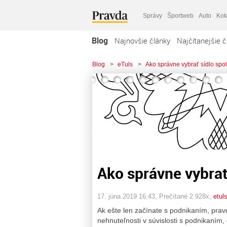
Správy
Športweb
Auto
Kok
Blog
Najnovšie články
Najčítanejšie č
Blog
>
eTuls
>
Ako správne vybrať sídlo spo
Ako správne vybrať
17. júna 2019 16:43
, Prečítané 2 928x,
etul
Ak ešte len začínate s podnikaním, pra
nehnuteľnosti v súvislosti s podnikaním,