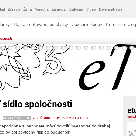
tail
Zdravie
Žena
Varecha
Záhrada
Užitočná
Video
DefenceNews
lánky
Najkomentovanejšie články
Zoznam blogov
Komerčné blog
ločnosti
 sídlo spoločnosti
et
etuls
s
,
,
Založenie firmy
,
zalozenie s.r.o.
KOMERČNÝ BLOG
vdepodobne si nebudete môcť dovoliť investovať do drahej
 čo by bol zbytočný risk do budúcnosti.