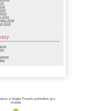
019
2019
2019
 2019
c 2019
mber 2018
ber 2018
kazy
da.sk
pty
rogram
téka
likáciu a čítajte Pravdu pohodlne aj v
mobile