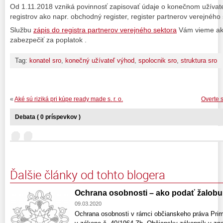
Od 1.11.2018 vzniká povinnosť zapisovať údaje o konečnom užívate
registrov ako napr. obchodný register, register partnerov verejného 
Službu
zápis do registra partnerov verejného sektora
Vám vieme ako
zabezpečiť za poplatok .
Tag:
konatel sro
,
konečný užívateľ výhod
,
spolocnik sro
,
struktura sro
«
Aké sú riziká pri kúpe ready made s. r. o.
Overte 
Debata ( 0 príspevkov )
Ďalšie články od tohto blogera
Ochrana osobnosti – ako podať žalobu,
09.03.2020
Ochrana osobnosti v rámci občianskeho práva Prim