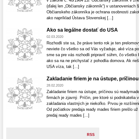
v zákone č. 40/1964 Zb. Občiansky zákonník v zne
(ďalej len „Občiansky zákonník“) v ustanoveniach 
Občianskeho zákonníka je ochrana osobnosti zako
ako napríklad Ústava Slovenskej [...]
Ako sa legálne dostať do USA
02.03.2020
Rozhodli ste sa, že práve tento rok je ten prelomov
neviete čo všetko sa od Vás vyžaduje, aké víza pot
sme sa pre vás rozhodli pripraviť súhrn, čo všetko
ako sa na ne prichystať z pohodlia domova. Ak rieš
USA víza, tak [...]
Zakladanie firiem je na ústupe, príčino
28.02.2020
Zakladanie firiem na ústupe, príčinou sú readymad
firmách je zjavný. Príčin, pre ktoré si podnikatelia
zakladania vlastných je niekoľko. Prvou je rozšíren
Od počiatkov predaja ready mades firiem prešlo už
predaj ready mades [...]
RSS