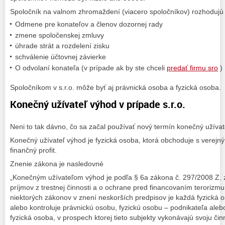
Spoločník na valnom zhromaždení (viacero spoločníkov) rozhodujú r
Odmene pre konateľov a členov dozornej rady
zmene spoločenskej zmluvy
úhrade strát a rozdelení zisku
schválenie účtovnej závierke
O odvolaní konateľa (v prípade ak by ste chceli
predať firmu sro
)
Spoločníkom v s.r.o. môže byť aj právnická osoba a fyzická osoba.
Konečný užívateľ výhod v prípade s.r.o.
Neni to tak dávno, čo sa začal používať nový termín konečný užívat
Konečný užívateľ výhod je fyzická osoba, ktorá obchoduje s verej
finančný profit.
Znenie zákona je nasledovné
„Konečným užívateľom výhod je podľa § 6a zákona č. 297/2008 Z. z
príjmov z trestnej činnosti a o ochrane pred financovaním terorizm
niektorých zákonov v znení neskorších predpisov je každá fyzická 
alebo kontroluje právnickú osobu, fyzickú osobu – podnikateľa ale
fyzická osoba, v prospech ktorej tieto subjekty vykonávajú svoju či