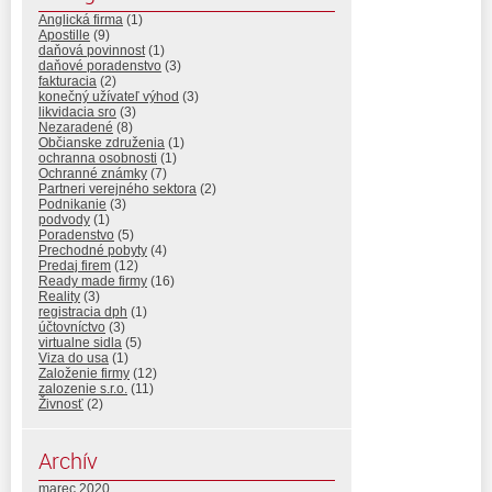
Anglická firma
(1)
Apostille
(9)
daňová povinnost
(1)
daňové poradenstvo
(3)
fakturacia
(2)
konečný užívateľ výhod
(3)
likvidacia sro
(3)
Nezaradené
(8)
Občianske združenia
(1)
ochranna osobnosti
(1)
Ochranné známky
(7)
Partneri verejného sektora
(2)
Podnikanie
(3)
podvody
(1)
Poradenstvo
(5)
Prechodné pobyty
(4)
Predaj firem
(12)
Ready made firmy
(16)
Reality
(3)
registracia dph
(1)
účtovníctvo
(3)
virtualne sidla
(5)
Viza do usa
(1)
Založenie firmy
(12)
zalozenie s.r.o.
(11)
Živnosť
(2)
Archív
marec 2020