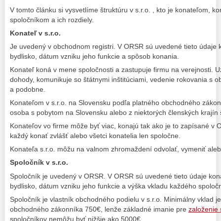
V tomto článku si vysvetlíme štruktúru v s.r.o. , kto je konateľom,
spoločníkom a ich rozdiely.
Konateľ v s.r.o.
Je uvedený v obchodnom registri. V ORSR sú uvedené tieto údaje k
bydlisko, dátum vzniku jeho funkcie a spôsob konania.
Konateľ koná v mene spoločnosti a zastupuje firmu na verejnosti. U
dohody, komunikuje so štátnymi inštitúciami, vedenie rokovania s 
a podobne.
Konateľom v s.r.o. na Slovensku podľa platného obchodného zákonn
osoba s pobytom na Slovensku alebo z niektorých členských krajín 
Konateľov vo firme môže byť viac, konajú tak ako je to zapísané v
každý konať zvlášť alebo všetci konatelia len spoločne.
Konateľa s.r.o. môžu na valnom zhromaždení odvolať, vymeniť al
Spoločník v s.r.o.
Spoločník je uvedený v ORSR. V ORSR sú uvedené tieto údaje konat
bydlisko, dátum vzniku jeho funkcie a výška vkladu každého spoloč
Spoločník je vlastník obchodného podielu v s.r.o. Minimálny vklad 
obchodného zákonníka 750€, lenže základné imanie pre
založenie s
spoločníkov nemôžu byť nižšie ako 5000€.