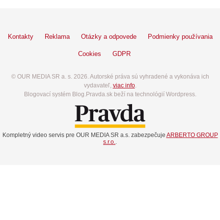
Kontakty
Reklama
Otázky a odpovede
Podmienky používania
Cookies
GDPR
© OUR MEDIA SR a. s. 2026. Autorské práva sú vyhradené a vykonáva ich
vydavateľ,
viac info
.
Blogovací systém Blog.Pravda.sk beží na technológií Wordpress.
Kompletný video servis pre OUR MEDIA SR a.s. zabezpečuje
ARBERTO GROUP
s.r.o.
.