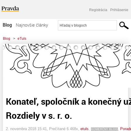
Registrácia
Prihlásenie
Blog
Najnovšie články
Najčítanejšie články
Blog
>
eTuls
Najkomentovanejšie články
>
Konateľ, spoločník a konečný užívateľ výhod – Rozdiely v s. r. o.
Zoznam blogov
Komerčné blogy
Konateľ, spoločník a konečný u
Rozdiely v s. r. o.
2. novembra 2018 15:41
, Prečítané 6 468x,
etuls
,
,
Porad
KOMERČNÝ BLOG