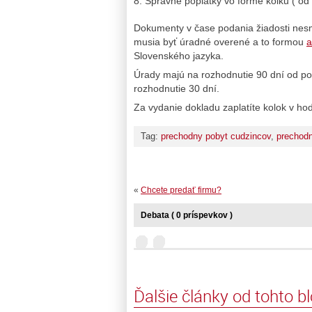
Správne poplatky vo forme kolku ( od
Dokumenty v čase podania žiadosti nesm
musia byť úradné overené a to formou
a
Slovenského jazyka.
Úrady majú na rozhodnutie 90 dní od pod
rozhodnutie 30 dní.
Za vydanie dokladu zaplatíte kolok v ho
Tag:
prechodny pobyt cudzincov
,
prechodn
«
Chcete predať firmu?
Debata ( 0 príspevkov )
Ďalšie články od tohto b