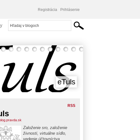
Registrácia
Prihlásenie
y
eTuls
RSS
uls
.blog.pravda.sk
Založenie sro, založenie
živnosti, virtuálne sídlo,
vedenie účtovníctva,