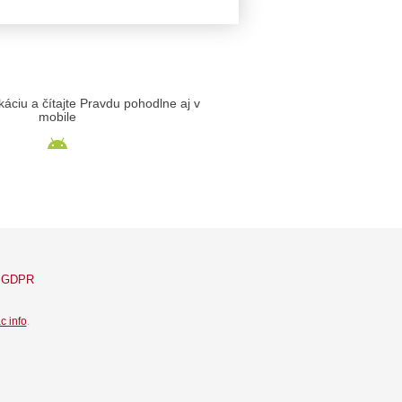
likáciu a čítajte Pravdu pohodlne aj v
mobile
GDPR
c info
.