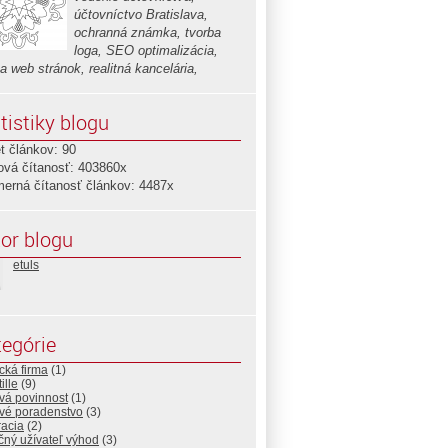
účtovníctvo Bratislava,
ochranná známka, tvorba
loga, SEO optimalizácia,
a web stránok, realitná kancelária,
tistiky blogu
t článkov: 90
ová čítanosť: 403860x
merná čítanosť článkov: 4487x
or blogu
etuls
egórie
cká firma
(1)
ille
(9)
vá povinnost
(1)
vé poradenstvo
(3)
racia
(2)
čný užívateľ výhod
(3)