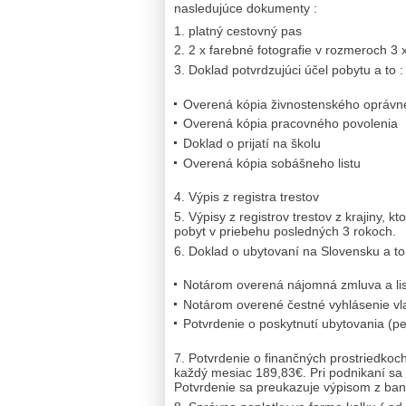
nasledujúce dokumenty :
platný cestovný pas
2 x farebné fotografie v rozmeroch 3 
Doklad potvrdzujúci účel pobytu a to :
Overená kópia živnostenského oprávn
Overená kópia pracovného povolenia
Doklad o prijatí na školu
Overená kópia sobášneho listu
Výpis z registra trestov
Výpisy z registrov trestov z krajiny, kt
pobyt v priebehu posledných 3 rokoch.
Doklad o ubytovaní na Slovensku a to
Notárom overená nájomná zmluva a list v
Notárom overené čestné vyhlásenie vla
Potvrdenie o poskytnutí ubytovania (pe
Potvrdenie o finančných prostriedko
každý mesiac 189,83€. Pri podnikaní sa
Potvrdenie sa preukazuje výpisom z ba