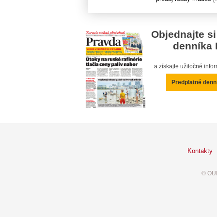
Objednajte si
denníka 
a získajte užitočné inf
Predplatné denn
Kontakty
© OUR