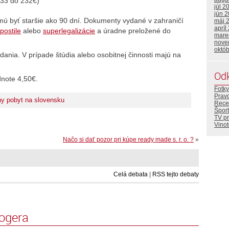
 33 do 232€)
júl 2
jún 
ú byť staršie ako 90 dní. Dokumenty vydané v zahraničí
máj 
apríl
postile
alebo
superlegalizácie
a úradne preložené do
mare
nove
októ
ania. V prípade štúdia alebo osobitnej činnosti majú na
Od
dnote 4,50€.
Fotky
Prav
y pobyt na slovensku
Rece
Šport
TV p
Vino
Načo si dať pozor pri kúpe ready made s. r. o. ?
»
Celá debata
|
RSS tejto debaty
logera