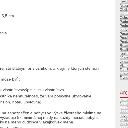
likvi
Neza
Obči
ochr
x 3,5 cm
Ochr
Partn
Podn
podv
enia
Pora
Prec
Preda
Read
Reali
regis
účtov
virtu
Viza
orej ste štátnym príslušníkom, a krajín v ktorých ste mali
Založ
zaloz
Živn
 môže byť :
lastníctva/výpis z listu vlastníctva
Arc
stníka nehnuteľnosti, že vám poskytne ubytovanie.
mare
nzión, hotel, ubytovňa)
febr
janu
dece
ch na zabezpečenie pobytu vo výške životného minima na
nove
 vyžaduje 5x minimálnej mzdy na každý mesiac pobytu.
októ
nky na meno cudzinca v akejkoľvek mene.
sept
augu