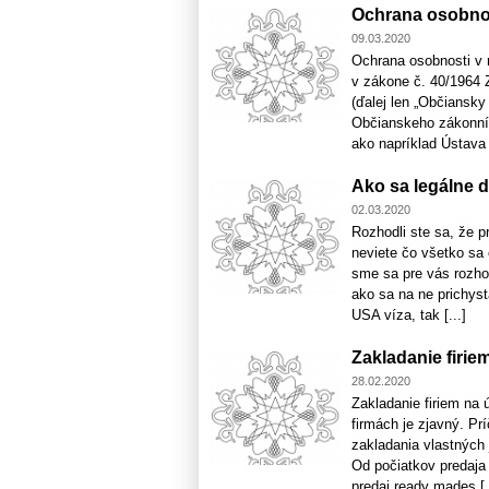
Ochrana osobnos
09.03.2020
Ochrana osobnosti v 
v zákone č. 40/1964 
(ďalej len „Občiansk
Občianskeho zákonník
ako napríklad Ústava 
Ako sa legálne 
02.03.2020
Rozhodli ste sa, že p
neviete čo všetko sa 
sme sa pre vás rozhod
ako sa na ne prichyst
USA víza, tak [...]
Zakladanie firie
28.02.2020
Zakladanie firiem na
firmách je zjavný. Prí
zakladania vlastných 
Od počiatkov predaja 
predaj ready mades [.