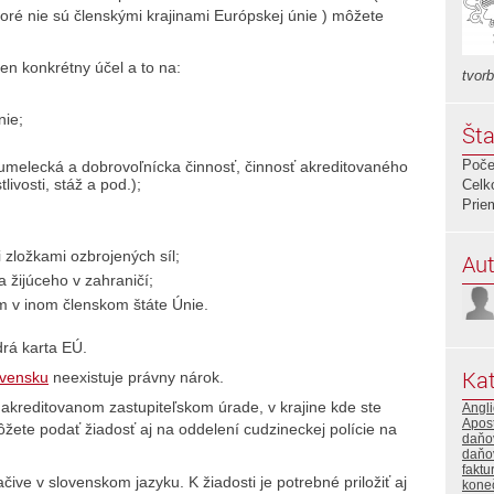
y ktoré nie sú členskými krajinami Európskej únie ) môžete
en konkrétny účel a to na:
tvorb
ie;
Šta
Poče
, umelecká a dobrovoľnícka činnosť, činnosť akreditovaného
livosti, stáž a pod.);
Celk
Prie
 zložkami ozbrojených síl;
Aut
žijúceho v zahraničí;
 v inom členskom štáte Únie.
rá karta EÚ.
Kat
ovensku
neexistuje právny nárok.
akreditovanom zastupiteľskom úrade, v krajine kde ste
Angli
Apost
te podať žiadosť aj na oddelení cudzineckej polície na
daňo
daňo
faktu
čive v slovenskom jazyku. K žiadosti je potrebné priložiť aj
kone