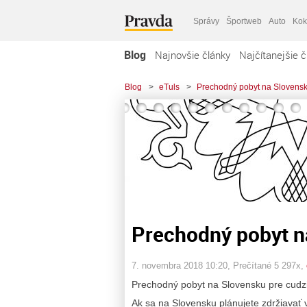
Správy
Športweb
Auto
Kok
Blog
Najnovšie články
Najčítanejšie č
Blog
>
eTuls
>
Prechodný pobyt na Slovensk
Prechodný pobyt n
7. novembra 2018 10:20
, Prečítané 5 297x,
Prechodný pobyt na Slovensku pre cudz
Ak sa na Slovensku plánujete zdržiavať 