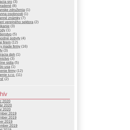
dacia sro
(3)
radené
(8)
anske združenia
(1)
anna osobnosti
(1)
anné známky
(7)
eri verejného sektora
(2)
ikanie
(3)
ody
(1)
denstvo
(5)
hodné pobyty
(4)
j firem
(12)
y made firmy
(16)
ty
(3)
tracia dph
(1)
níctvo
(3)
alne sidla
(5)
 do usa
(1)
enie firmy
(12)
enie s.r.o.
(11)
osť
(2)
hív
c 2020
uár 2020
ár 2020
mber 2019
mber 2019
ber 2019
ember 2019
st 2019