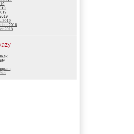
019
2019
2019
 2019
c 2019
mber 2018
ber 2018
kazy
da.sk
pty
rogram
téka