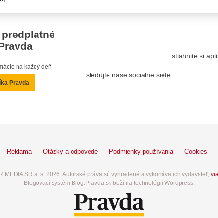
 predplatné
Pravda
stiahnite si ap
ormácie na každý deň
sledujte naše sociálne siete
íka Pravda
Reklama
Otázky a odpovede
Podmienky používania
Cookies
 MEDIA SR a. s. 2026. Autorské práva sú vyhradené a vykonáva ich vydavateľ,
via
Blogovací systém Blog.Pravda.sk beží na technológií Wordpress.