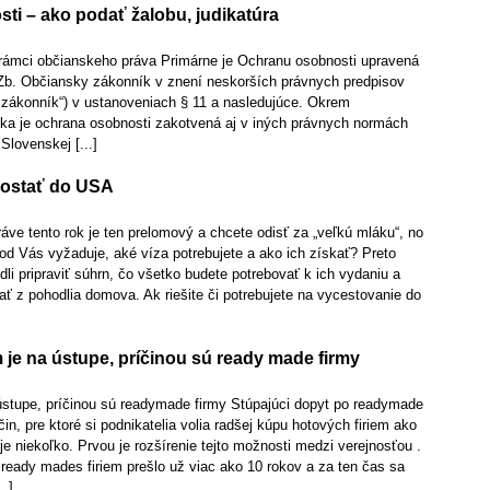
ti – ako podať žalobu, judikatúra
rámci občianskeho práva Primárne je Ochranu osobnosti upravená
Zb. Občiansky zákonník v znení neskorších právnych predpisov
y zákonník“) v ustanoveniach § 11 a nasledujúce. Okrem
a je ochrana osobnosti zakotvená aj v iných právnych normách
Slovenskej [...]
dostať do USA
ráve tento rok je ten prelomový a chcete odisť za „veľkú mláku“, no
od Vás vyžaduje, aké víza potrebujete a ako ich získať? Preto
li pripraviť súhrn, čo všetko budete potrebovať k ich vydaniu a
ať z pohodlia domova. Ak riešite či potrebujete na vycestovanie do
m je na ústupe, príčinou sú ready made firmy
 ústupe, príčinou sú readymade firmy Stúpajúci dopyt po readymade
čin, pre ktoré si podnikatelia volia radšej kúpu hotových firiem ako
je niekoľko. Prvou je rozšírenie tejto možnosti medzi verejnosťou .
ready mades firiem prešlo už viac ako 10 rokov a za ten čas sa
..]