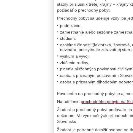
štátny príslušník tretej krajiny – krajin
požiadať o prechodný pobyt.
Prechodný pobyt sa udeľuje vždy iba jed
podnikanie;
zamestnanie alebo sezónne zamestnan
štúdium;
osobitné činnosti (lektorská, športová
novinára, poskytnutie zdravotnej starost
výskum a vývoj;
zlúčenie rodiny;
plnenie služobných povinností civilnými
osoba s priznaným postavením Slováka 
osoba s priznaným dlhodobým pobytom
Povolením na prechodný pobyt je aj mod
Na udelenie
prechodného pobytu na Sl
Žiadosť o prechodný pobyt podávate na 
občanom. Vo výnimočných prípadoch môže
Slovensku.
Žiadosť je potrebné doložiť osobne na tla