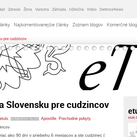
tail
Zdravie
Žena
Varecha
Záhrada
Užitočná
Video
DefenceNews
lánky
Najkomentovanejšie články
Zoznam blogov
Komerčné blog
u pre cudzincov
a Slovensku pre cudzincov
et
etuls
etuls
,
,
Apostille
,
Prechodné pobyty
KOMERČNÝ BLOG
incov
viac ako 90 dní v priebehu 6 mesiacov a ste cudzinec (